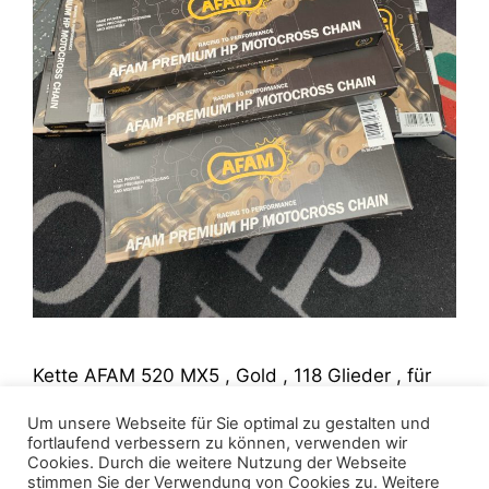
Kette AFAM 520 MX5 , Gold , 118 Glieder , für
MX , Enduro und Straßenbikes. Angebotspreis:
Um unsere Webseite für Sie optimal zu gestalten und
49€ Solange der Vorrat reicht!
fortlaufend verbessern zu können, verwenden wir
Cookies. Durch die weitere Nutzung der Webseite
stimmen Sie der Verwendung von Cookies zu. Weitere